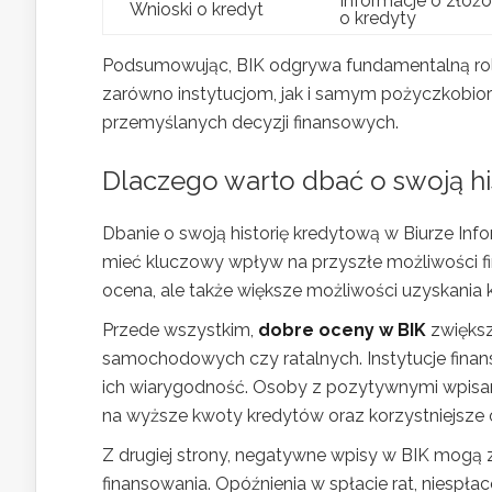
Informacje o złoż
Wnioski o kredyt
o kredyty
Podsumowując, BIK odgrywa fundamentalną ro
zarówno instytucjom, jak i samym pożyczkobi
przemyślanych decyzji finansowych.
Dlaczego warto dbać o swoją hi
Dbanie o swoją historię kredytową w Biurze Info
mieć kluczowy wpływ na przyszłe możliwości fi
ocena, ale także większe możliwości uzyskania
Przede wszystkim,
dobre oceny w BIK
zwiększ
samochodowych czy ratalnych. Instytucje finans
ich wiarygodność. Osoby z pozytywnymi wpisam
na wyższe kwoty kredytów oraz korzystniejsze
Z drugiej strony, negatywne wpisy w BIK mogą
finansowania. Opóźnienia w spłacie rat, niespł