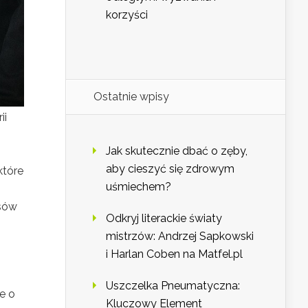
korzyści
Ostatnie wpisy
ii
Jak skutecznie dbać o zęby,
aby cieszyć się zdrowym
które
uśmiechem?
esów
Odkryj literackie światy
mistrzów: Andrzej Sapkowski
i Harlan Coben na Matfel.pl
Uszczelka Pneumatyczna:
e o
Kluczowy Element