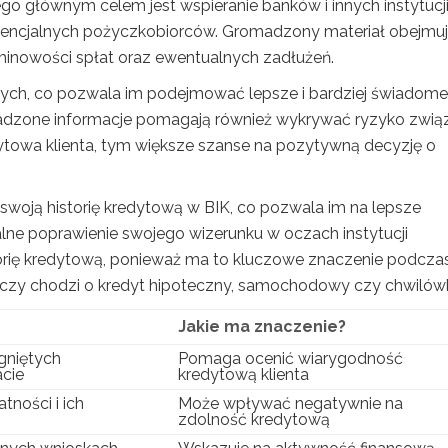
Jego głównym celem jest wspieranie banków i innych instytucj
tencjalnych pożyczkobiorców. Gromadzony materiał obejmu
minowości spłat oraz ewentualnych zadłużeń.
anych, co pozwala im podejmować lepsze i bardziej świadome
madzone informacje pomagają również wykrywać ryzyko zwią
dytowa klienta, tym większe szanse na pozytywną decyzję o
swoją historię kredytową w BIK, co pozwala im na lepsze
ualne poprawienie swojego wizerunku w oczach instytucji
torię kredytową, ponieważ ma to kluczowe znaczenie podcza
go, czy chodzi o kredyt hipoteczny, samochodowy czy chwilów
Jakie ma znaczenie?
gniętych
Pomaga ocenić wiarygodność
acie
kredytową klienta
tności i ich
Może wpływać negatywnie na
zdolność kredytową