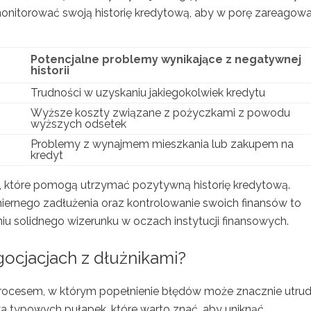
monitorować swoją historię kredytową, aby w porę zareagow
Potencjalne problemy wynikające z negatywnej
historii
Trudności w uzyskaniu jakiegokolwiek kredytu
Wyższe koszty związane z pożyczkami z powodu
wyższych odsetek
Problemy z wynajmem mieszkania lub zakupem na
kredyt
 które pomogą utrzymać pozytywną historię kredytową.
iernego zadłużenia oraz kontrolowanie swoich finansów to
 solidnego wizerunku w oczach instytucji finansowych.
gocjacjach z dłużnikami?
rocesem, w którym popełnienie błędów może znacznie utrud
ilka typowych pułapek, które warto znać, aby uniknąć