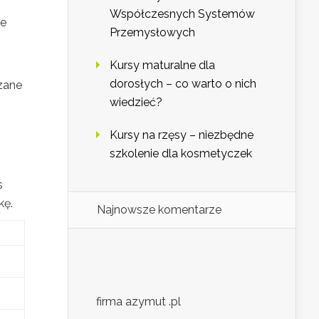
i
Współczesnych Systemów
je
Przemysłowych
Kursy maturalne dla
dorosłych – co warto o nich
zane
wiedzieć?
Kursy na rzęsy – niezbędne
szkolenie dla kosmetyczek
s
kę.
Najnowsze komentarze
firma azymut .pl