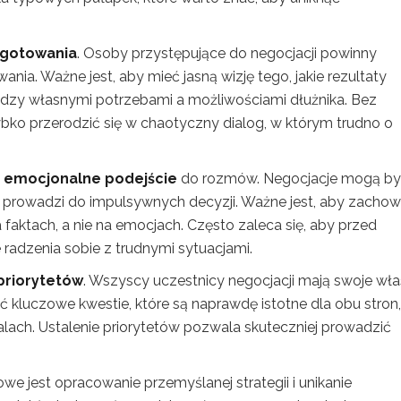
ygotowania
. Osoby przystępujące do negocjacji powinny
nia. Ważne jest, aby mieć jasną wizję tego, jakie rezultaty
dzy własnymi potrzebami a możliwościami dłużnika. Bez
ko przerodzić się w chaotyczny dialog, w którym trudno o
t
emocjonalne podejście
do rozmów. Negocjacje mogą b
mi prowadzi do impulsywnych decyzji. Ważne jest, aby zacho
a faktach, a nie na emocjach. Często zaleca się, aby przed
radzenia sobie z trudnymi sytuacjami.
priorytetów
. Wszyscy uczestnicy negocjacji mają swoje wł
ać kluczowe kwestie, które są naprawdę istotne dla obu stron,
talach. Ustalenie priorytetów pozwala skuteczniej prowadzić
we jest opracowanie przemyślanej strategii i unikanie