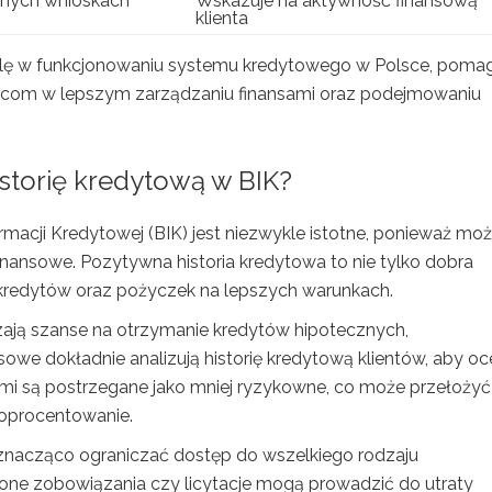
onych wnioskach
Wskazuje na aktywność finansową
klienta
lę w funkcjonowaniu systemu kredytowego w Polsce, poma
orcom w lepszym zarządzaniu finansami oraz podejmowaniu
storię kredytową w BIK?
rmacji Kredytowej (BIK) jest niezwykle istotne, ponieważ mo
nansowe. Pozytywna historia kredytowa to nie tylko dobra
 kredytów oraz pożyczek na lepszych warunkach.
ają szanse na otrzymanie kredytów hipotecznych,
owe dokładnie analizują historię kredytową klientów, aby oc
i są postrzegane jako mniej ryzykowne, co może przełożyć 
 oprocentowanie.
 znacząco ograniczać dostęp do wszelkiego rodzaju
acone zobowiązania czy licytacje mogą prowadzić do utraty