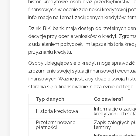
historii kredytowej osób oraz przedsiębiorstw. 
finansowych w ocenie zdolności kredytowej po
informacje na temat zaciąganych kredytów, ter
Dzięki BIK, banki mają dostęp do rzetelnych d
decyzje przy ocenie wniosków o kredyt. Zgro
z udzielaniem pożyczek. Im lepsza historia kre
przyznaniu kredytu.
Osoby ubiegające się o kredyt mogą sprawdzić 
zrozumienie swojej sytuacji finansowej i ewent
finansowych. Ważne jest, aby dbać o swoją his
starania się o finansowanie, niezależnie od te
Typ danych
Co zawiera?
Informacje o zacią
Historia kredytowa
kredytach i ich spł
Przeterminowane
Zapis zaległych pła
płatności
terminy