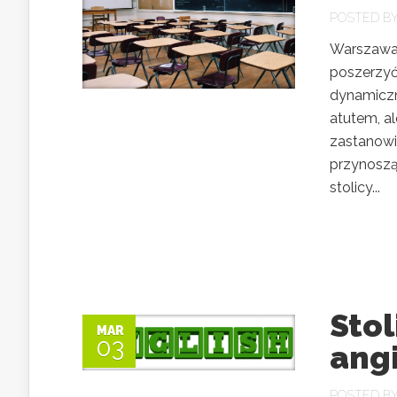
POSTED B
Warszawa 
poszerzyć 
dynamiczn
atutem, al
zastanowić
przynoszą
stolicy...
Stol
MAR
03
ang
POSTED B