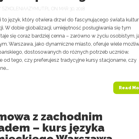
Y
SZKOLENIAAZYMUT.PL
ON MAR 30, 2018
 to język, który otwiera drzwi do fascynującego świata kultur
i. W dobie globalizacji, umiejętność posługiwania się tym
taje się coraz bardziej cenna – zarówno w życiu osobistym, ja
. Warszawa, jako dynamiczne miasto, oferuje wiele możliw
zpańskiego, dostosowanych do różnych potrzeb uczniów.
e od tego, czy preferujesz tradycyjne kursy stacjonarne, czy
e...
Read Mo
mowa z zachodnim
adem – kurs języka
mieckiego Warszawa