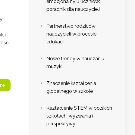
emocjonalny u uczniów:
poradnik dla nauczycieli
y i
Partnerstwo rodziców i
nauczycieli w procesie
k i
edukacji
ości
Nowe trendy w nauczaniu
muzyki
Znaczenie kształcenia
re
globalnego w szkole
Kształcenie STEM w polskich
szkołach: wyzwania i
perspektywy