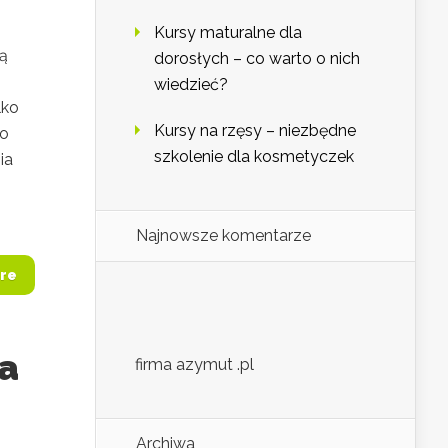
Kursy maturalne dla
cą
dorosłych – co warto o nich
wiedzieć?
lko
Kursy na rzęsy – niezbędne
to
szkolenie dla kosmetyczek
ia
Najnowsze komentarze
re
ka
firma azymut .pl
Archiwa