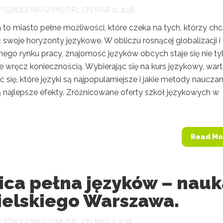
Y
SZKOLENIAAZYMUT.PL
ON MAR 12, 2018
to miasto pełne możliwości, które czeka na tych, którzy ch
swoje horyzonty językowe. W obliczu rosnącej globalizacji i
ego rynku pracy, znajomość języków obcych staje się nie ty
e wręcz koniecznością. Wybierając się na kurs językowy, war
 się, które języki są najpopularniejsze i jakie metody nauczan
 najlepsze efekty. Zróżnicowane oferty szkół językowych w
Read Mo
ica pełna języków – nau
ielskiego Warszawa.
Y
SZKOLENIAAZYMUT.PL
ON MAR 3, 2018