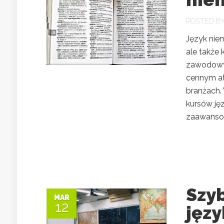
POSTED B
Język nie
ale także 
zawodowym
cennym at
branżach.
kursów ję
zaawansow
Szyb
MAR
12
jęz