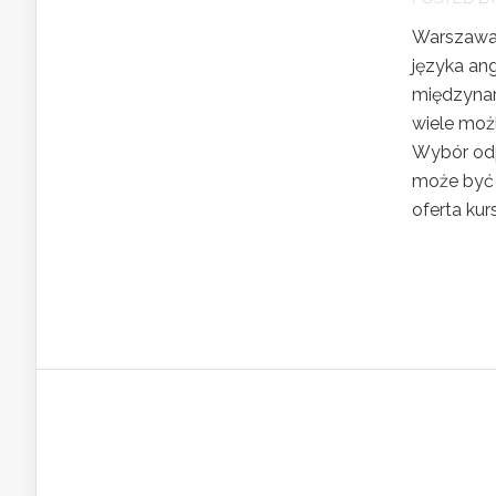
Warszawa, 
języka ang
międzynar
wiele moż
Wybór odp
może być 
oferta kur