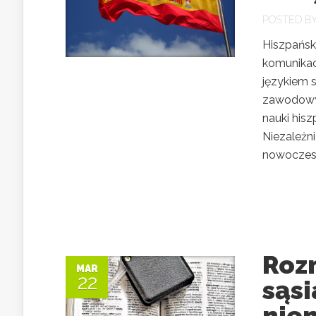
POSTED B
Hiszpański
komunikacj
językiem s
zawodowym
nauki his
Niezależni
nowoczesn
Roz
MAR
22
sąsi
nie