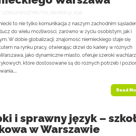
Y
SZKOLENIAAZYMUT.PL
ON MAR 22, 2018
miecki to nie tylko komunikacja z naszym zachodnim sąsiade
klucz do wielu możliwości, zarówno w życiu osobistym, jak i
. W dobie globalizacji, znajomość niemieckiego staje się
utem na rynku pracy, otwierając drzwi do kariery w różnych
 Warszawa, jako dynamiczne miasto, oferuje szeroki wachlarz
zykowych, które dostosowane są do różnych potrzeb i poz
ania....
Read Mo
ki i sprawny język – szko
ykowa w Warszawie