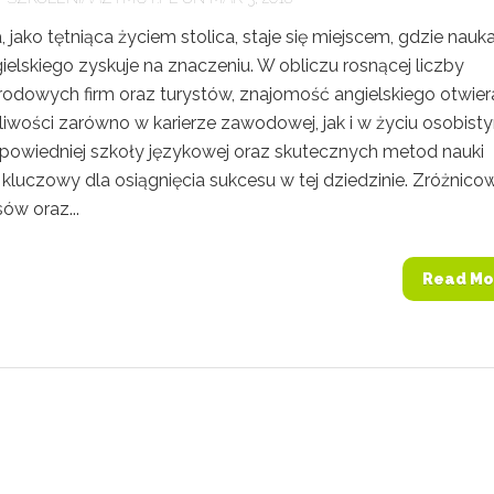
jako tętniąca życiem stolica, staje się miejscem, gdzie nauk
ielskiego zyskuje na znaczeniu. W obliczu rosnącej liczby
odowych firm oraz turystów, znajomość angielskiego otwier
liwości zarówno w karierze zawodowej, jak i w życiu osobist
owiedniej szkoły językowej oraz skutecznych metod nauki
kluczowy dla osiągnięcia sukcesu w tej dziedzinie. Zróżnic
sów oraz...
Read Mo