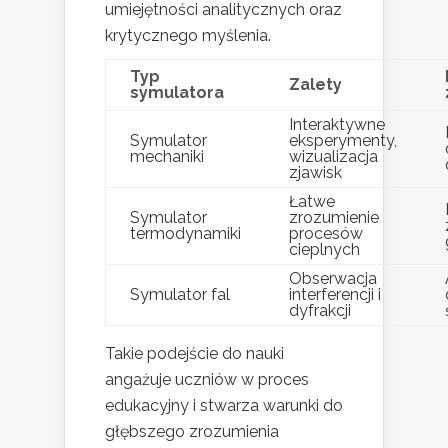
umiejętności analitycznych oraz
krytycznego myślenia.
Typ
Zalety
symulatora
Interaktywne
Symulator
eksperymenty,
mechaniki
wizualizacja
zjawisk
Łatwe
Symulator
zrozumienie
termodynamiki
procesów
cieplnych
Obserwacja
Symulator fal
interferencji i
dyfrakcji
Takie podejście do nauki
angażuje uczniów w proces
edukacyjny i stwarza warunki do
głębszego zrozumienia