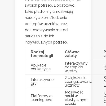
swoich potrzeb. Dodatkowo,
takie platformy umożliwiają
nauczycielom śledzenie
postępów uczniów oraz
dostosowywanie metod
nauczania do ich
indywidualnych potrzeb.
Rodzaj
Główne
P
technologii
zalety
z
Interaktywny
Aplikacje
Q
dostęp do
edukacyjne
K
wiedzy
Zwiększenie
S
Interaktywne
zaangażowania
M
gry
uczniów
E
Możliwość
M
Platformy e-
nauki w
G
learningowe
elastycznym
C
czasie