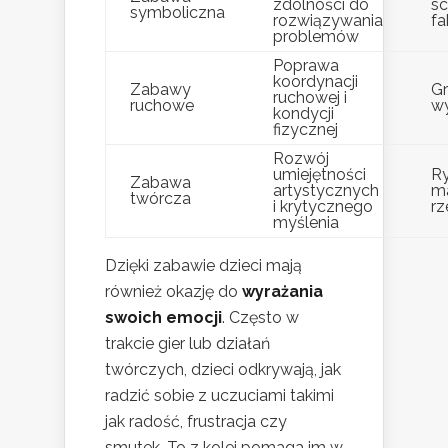
zdolności do
sc
symboliczna
rozwiązywania
fa
problemów
Poprawa
koordynacji
Zabawy
Gr
ruchowej i
ruchowe
wy
kondycji
fizycznej
Rozwój
umiejętności
Ry
Zabawa
artystycznych
ma
twórcza
i krytycznego
rz
myślenia
Dzięki zabawie dzieci mają
również okazję do
wyrażania
swoich emocji
. Często w
trakcie gier lub działań
twórczych, dzieci odkrywają, jak
radzić sobie z uczuciami takimi
jak radość, frustracja czy
smutek. To z kolei pomaga im w