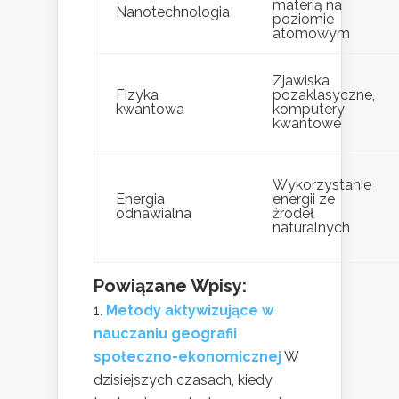
materią na
Nanotechnologia
poziomie
atomowym
Zjawiska
Fizyka
pozaklasyczne,
kwantowa
komputery
kwantowe
Wykorzystanie
Energia
energii ze
odnawialna
źródeł
naturalnych
Powiązane Wpisy:
Metody aktywizujące w
nauczaniu geografii
społeczno-ekonomicznej
W
dzisiejszych czasach, kiedy