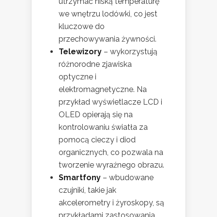
utrzymać niską temperaturę
we wnętrzu lodówki, co jest
kluczowe do
przechowywania żywności.
Telewizory
– wykorzystują
różnorodne zjawiska
optyczne i
elektromagnetyczne. Na
przykład wyświetlacze LCD i
OLED opierają się na
kontrolowaniu światła za
pomocą cieczy i diod
organicznych, co pozwala na
tworzenie wyraźnego obrazu.
Smartfony
– wbudowane
czujniki, takie jak
akcelerometry i żyroskopy, są
przykładami zastosowania