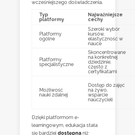
wcześniejszego doświadczenia.
Typ
Najważniejsze
platformy
cechy
Szeroki wybór
Platformy
kursów,
ogólne
elastyczność w
nauce
Skoncentrowane
na konkretnej
Platformy
dziedzinie,
specjalistyczne
często z
certyfikatami
Dostęp do zajęć
Możliwość
na żywo,
nauki zdalnej
wsparcie
nauczycieli
Dzięki platformom e-
learningowym, edukacja stała
się bardziej
dostępna
niż