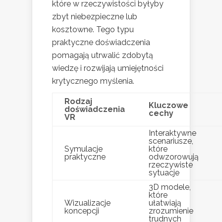
które w rzeczywistości byłyby
zbyt niebezpieczne lub
kosztowne. Tego typu
praktyczne doświadczenia
pomagają utrwalić zdobytą
wiedzę i rozwijają umiejętności
krytycznego myślenia.
Rodzaj
Kluczowe
doświadczenia
cechy
VR
Interaktywne
scenariusze,
Symulacje
które
praktyczne
odwzorowują
rzeczywiste
sytuacje
3D modele,
które
Wizualizacje
ułatwiają
koncepcji
zrozumienie
trudnych