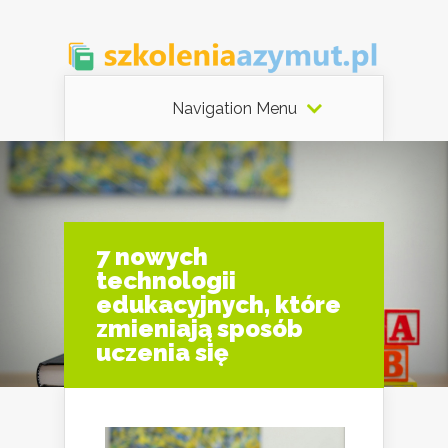
Navigation Menu
7 nowych
technologii
edukacyjnych, które
zmieniają sposób
uczenia się